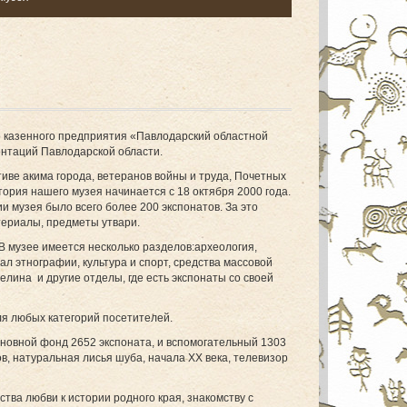
о казенного предприятия «Павлодарский областной
ентаций Павлодарской области.
иве акима города, ветеранов войны и труда, Почетных
тория нашего музея начинается с 18 октября 2000 года.
и музея было всего более 200 экспонатов. За это
териалы, предметы утвари.
 В музее имеется несколько разделов:археология,
л этнографии, культура и спорт, средства массовой
лина и другие отделы, где есть экспонаты со своей
ля любых категорий посетителей.
сновной фонд 2652 экспоната, и вспомогательный 1303
в, натуральная лисья шуба, начала ХХ века, телевизор
ва любви к истории родного края, знакомству с