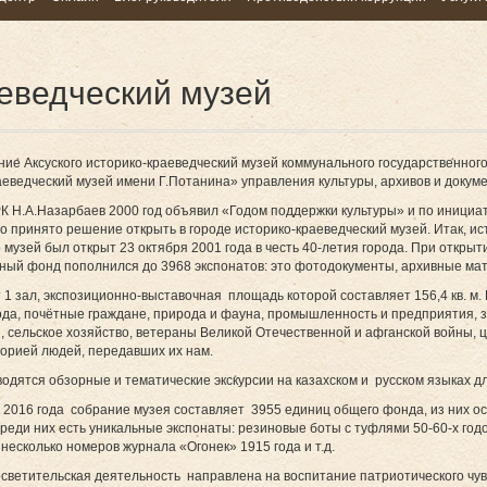
аеведческий музей
ие Аксуского историко-краеведческий музей коммунального государственног
аеведческий музей имени Г.Потанина» управления культуры, архивов и докум
К Н.А.Назарбаев 2000 год объявил «Годом поддержки культуры» и по инициат
о принято решение открыть в городе историко-краеведческий музей. Итак, ис
музей был открыт 23 октября 2001 года в честь 40-летия города. При открыти
ный фонд пополнился до 3968 экспонатов: это фотодокументы, архивные ма
 1 зал, экспозиционно-выставочная площадь которой составляет 156,4 кв. м.
ода, почётные граждане, природа и фауна, промышленность и предприятия, за
 сельское хозяйство, ветераны Великой Отечественной и афганской войны, це
торией людей, передавших их нам.
водятся обзорные и тематические экскурсии на казахском и русском языках д
 2016 года собрание музея составляет 3955 единиц общего фонда, из них о
Среди них есть уникальные экспонаты: резиновые боты с туфлями 50-60-х годо
и несколько номеров журнала «Огонек» 1915 года и т.д.
светительская деятельность направлена на воспитание патриотического чувст