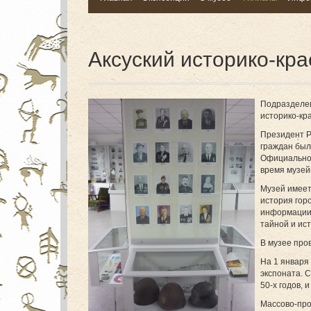
Аксуский историко-кр
Подразделен
историко-кр
Президент Р
граждан был
Официально 
время музей
Музей имеет
история гор
информации,
тайной и ис
В музее про
На 1 января
экспоната. 
50-х годов, 
Массово-про