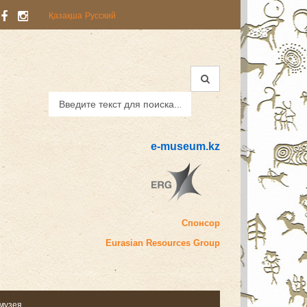
Қазақша
Русский
e-museum.kz
Спонсор
Eurasian
Resources Group
 музея