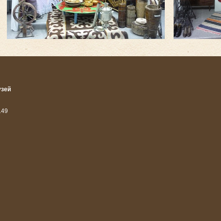
узей
14
9