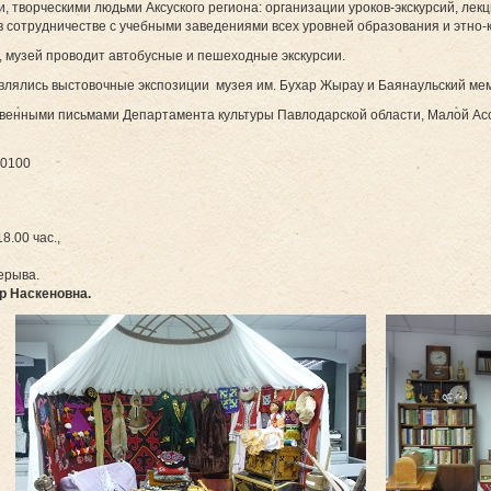
 творческими людьми Аксуского региона: организации уроков-экскурсий, лекци
в сотрудничестве с учебными заведениями всех уровней образования и этно
, музей проводит автобусные и пешеходные экскурсии.
авлялись выстовочные экспозиции музея им. Бухар Жырау и Баянаульский ме
венными письмами Департамента культуры Павлодарской области, Малой Ас
40100
8.00 час.,
рерыва.
р Наскеновна.