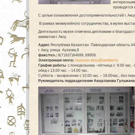
интересными,
проводятся 
С целью ознакомления достопримечательностей г. Аксу
В рамках межмузейного сотрудничества, в музее выст
Деятельность музея отмечена дипломами и благодарст
акиматом г. Аксу.
Адрес
Республика Казахстан Павлодарская область 4
г. Аксу, улица Ауэзова,8
факс/тел.:
8(71837)64699, 69958
Электронная почта:
museum-aksu@rambler.ru
График работы
с понедельника –пятница с 9.00 час. -1
обед с 13.00 час. – 14.00 час.
Суббота – воскресение с 10.00 час. – 18.00час., без пе
Руководитель подразделения Акшулакова Гульжана