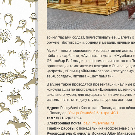
войну глазами солдат, почувствовать ее, шагнуть 
оружие, фотографии, ордена и медали, личные до
Музей - место подведения итогов активной деятел
айбатты сарбазы», «Ауғанстаға жол», «Жұмбағы кө
Әбілқайыр Баймолдин», оформления выставок «По
организация тематических вечеров « Они защища
қасіреті» , «Елімнің айбынды сарбазы жас ұрпаққ
тебя, солдат», митинга «Свет памяти».
В музее также проводятся презентации, научные 
консультации по программам «Школьное музейно-э
школьного музея, для осуществления ими научно-
использовать методику кружка на уроках истории.
Адрес:
Республика Казахстан Павлодарская обла
г. Павлодар, ​
Улица Олжабай батыра, 40/1
тел.:
8(7182)621394
Электронная почта:
pavl_mvs@mail.ru
График работы
с понедельника -воскресенье с 9.0
Руководитель филиала Искаков Абай Манатов